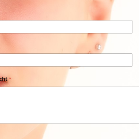
icht
*