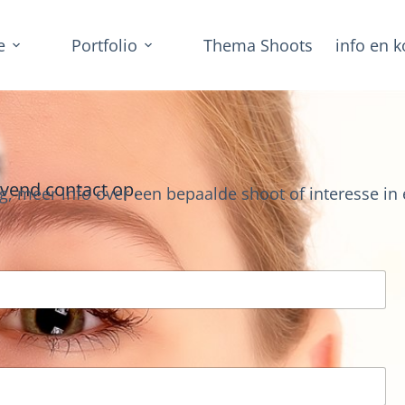
e
Portfolio
Thema Shoots
info en k
jvend contact op.
g, meer info over een bepaalde shoot of interesse in