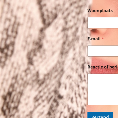
Woonplaats
E-mail
*
Reactie of ber
Verzend