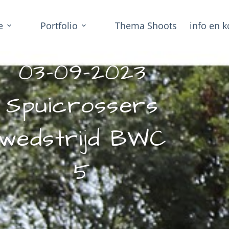
e
Portfolio
Thema Shoots
info en k
03-09-2023
Spuicrossers
wedstrijd BWC
5